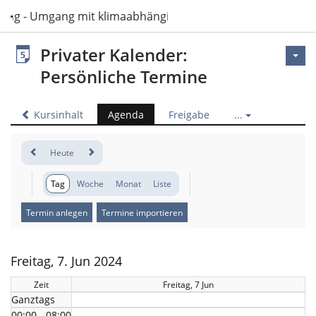
sing - Umgang mit klimaabhängigen Ressourcen im Pflegeal
Privater Kalender:
Persönliche Termine
Kursinhalt
Agenda
Freigabe
...
Heute
Tag
Woche
Monat
Liste
Termin anlegen
Termine importieren
Freitag, 7. Jun 2024
Zeit
Freitag, 7 Jun
Ganztags
00:00 - 08:00