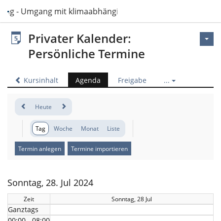
sing - Umgang mit klimaabhängigen Ressourcen im Pflegeal
Privater Kalender:
Persönliche Termine
Kursinhalt
Agenda
Freigabe
...
Heute
Tag
Woche
Monat
Liste
Termin anlegen
Termine importieren
Sonntag, 28. Jul 2024
Zeit
Sonntag, 28 Jul
Ganztags
00:00 - 08:00