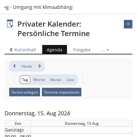
sing - Umgang mit klimaabhängigen Ressourcen im Pflegeal
Privater Kalender:
Persönliche Termine
Kursinhalt
Agenda
Freigabe
...
Heute
Tag
Woche
Monat
Liste
Termin anlegen
Termine importieren
Donnerstag, 15. Aug 2024
Zeit
Donnerstag, 15 Aug
Ganztags
00:00 - 08:00