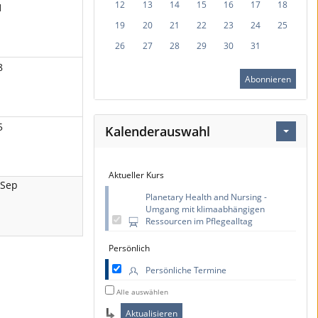
12
13
14
15
16
17
18
1
19
20
21
22
23
24
25
26
27
28
29
30
31
8
Abonnieren
5
Kalenderauswahl
Aktueller Kurs
 Sep
Planetary Health and Nursing -
Umgang mit klimaabhängigen
Ressourcen im Pflegealltag
Persönlich
Persönliche Termine
Alle auswählen