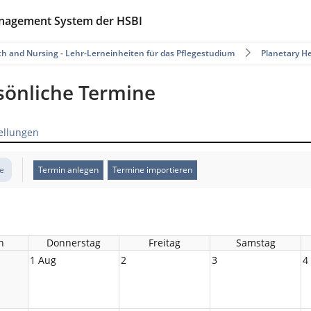
anagement System der HSBI
th and Nursing - Lehr-Lerneinheiten für das Pflegestudium
Planetary H
rsönliche Termine
ellungen
te
Termin anlegen
Termine importieren
h
Donnerstag
Freitag
Samstag
1 Aug
2
3
4