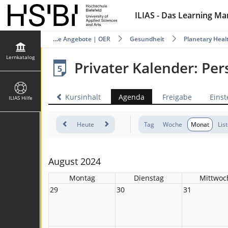
ILIAS - Das Learning M
katalog
Offene Angebote | OER
Gesundheit
Planetary Heal
Lernkatalog
Privater Kalender: Pe
Kursinhalt
Agenda
Freigabe
Einst
ILIAS Hilfe
Heute
Tag
Woche
Monat
Lis
August 2024
Montag
Dienstag
Mittwoc
29
30
31