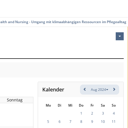
ealth and Nursing - Umgang mit klimaabhängigen Ressourcen im Pflegealltag
Kalender
Aug 2024
Sonntag
Mo
Di
Mi
Do
Fr
Sa
So
1
2
3
4
5
6
7
8
9
10
11