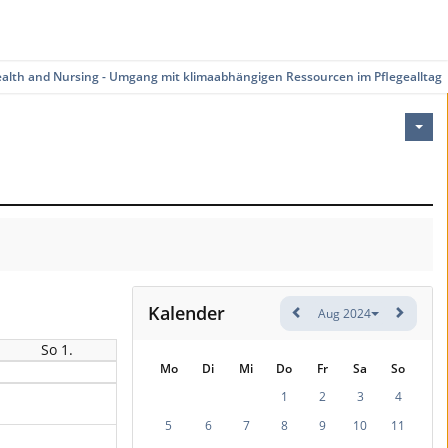
ealth and Nursing - Umgang mit klimaabhängigen Ressourcen im Pflegealltag
Kalender
Aug 2024
So 1.
Mo
Di
Mi
Do
Fr
Sa
So
1
2
3
4
5
6
7
8
9
10
11