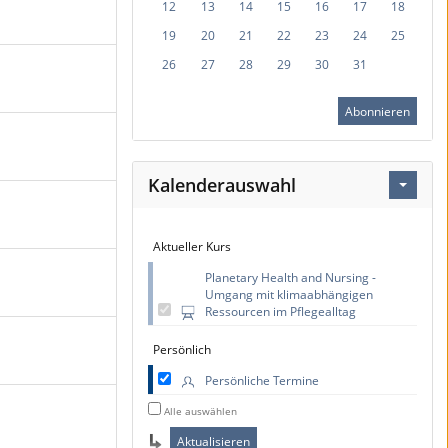
12
13
14
15
16
17
18
19
20
21
22
23
24
25
26
27
28
29
30
31
Abonnieren
Kalenderauswahl
Aktueller Kurs
Planetary Health and Nursing -
Umgang mit klimaabhängigen
Ressourcen im Pflegealltag
Persönlich
Persönliche Termine
Alle auswählen