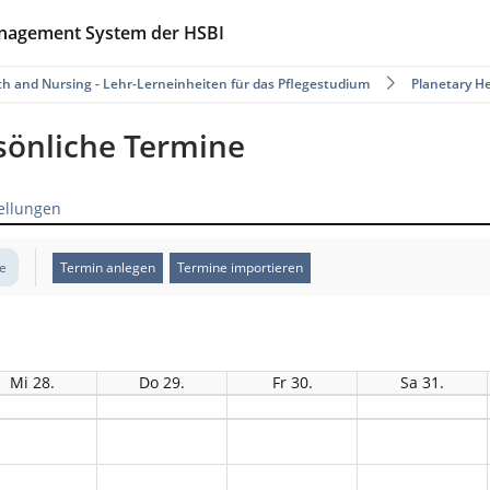
anagement System der HSBI
th and Nursing - Lehr-Lerneinheiten für das Pflegestudium
Planetary H
rsönliche Termine
ellungen
te
Termin anlegen
Termine importieren
Mi 28.
Do 29.
Fr 30.
Sa 31.