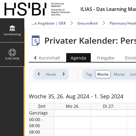
ILIAS - Das Learning M
katalog
Offene Angebote | OER
Gesundheit
Planetary Heal
Lernkatalog
Privater Kalender: Pe
Kursinhalt
Agenda
Freigabe
Einst
ILIAS Hilfe
Heute
Tag
Woche
Monat
Lis
Woche 35, 26. Aug 2024 - 1. Sep 2024
Zeit
Mo 26.
Di 27.
Ganztags
00:00 -
08:00
08:00