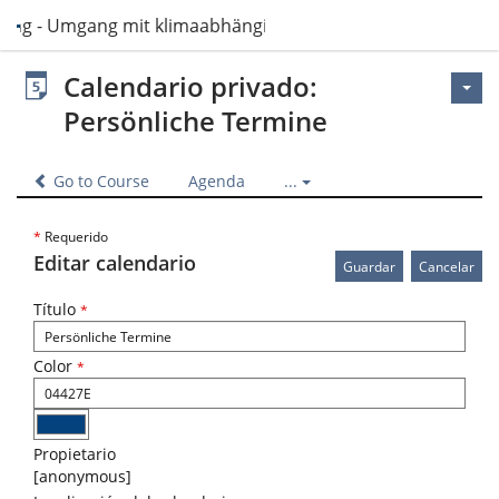
sing - Umgang mit klimaabhängigen Ressourcen im Pflegeal
Calendario privado:
Persönliche Termine
Go to Course
Agenda
...
*
Requerido
Editar calendario
Título
*
Color
*
Propietario
[anonymous]