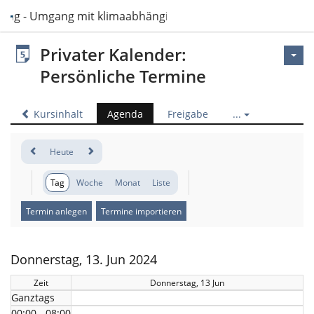
sing - Umgang mit klimaabhängigen Ressourcen im Pflegeal
Privater Kalender:
Persönliche Termine
Kursinhalt
Agenda
Freigabe
...
Heute
Tag
Woche
Monat
Liste
Termin anlegen
Termine importieren
Donnerstag, 13. Jun 2024
Zeit
Donnerstag, 13 Jun
Ganztags
00:00 - 08:00