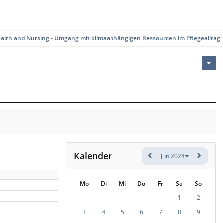
ealth and Nursing - Umgang mit klimaabhängigen Ressourcen im Pflegealltag
Kalender
Jun 2024
Mo
Di
Mi
Do
Fr
Sa
So
1
2
3
4
5
6
7
8
9