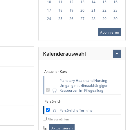
10
11
12
13
14
15
16
17
18
19
20
21
22
23
24
25
26
27
28
29
30
Abonnieren
Kalenderauswahl
Aktueller Kurs
Planetary Health and Nursing -
Umgang mit klimaabhängigen
Ressourcen im Pflegealltag
Persönlich
Persönliche Termine
Alle auswählen