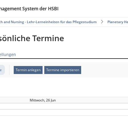
anagement System der HSBI
th and Nursing - Lehr-Lerneinheiten für das Pflegestudium
Planetary H
rsönliche Termine
ellungen
te
Termin anlegen
Termine importieren
Mittwoch, 26 Jun