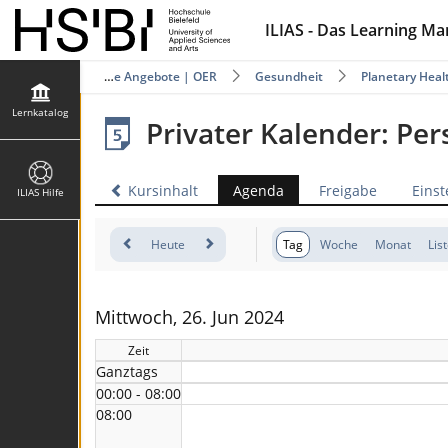
ILIAS - Das Learning M
katalog
Offene Angebote | OER
Gesundheit
Planetary Heal
Lernkatalog
Privater Kalender: Pe
Kursinhalt
Agenda
Freigabe
Einst
ILIAS Hilfe
Heute
Tag
Woche
Monat
Lis
Mittwoch, 26. Jun 2024
Zeit
Ganztags
00:00 - 08:00
08:00