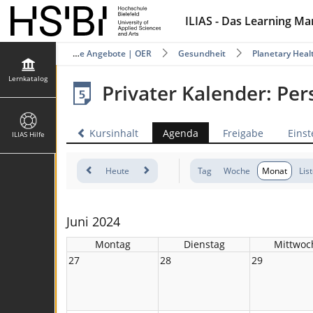
ILIAS - Das Learning M
katalog
Offene Angebote | OER
Gesundheit
Planetary Heal
Lernkatalog
Privater Kalender: Pe
Kursinhalt
Agenda
Freigabe
Einst
ILIAS Hilfe
Heute
Tag
Woche
Monat
Lis
Juni 2024
Montag
Dienstag
Mittwoc
27
28
29