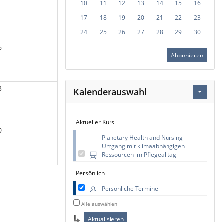
10
11
12
13
14
15
16
17
18
19
20
21
22
23
24
25
26
27
28
29
30
6
Abonnieren
3
Kalenderauswahl
Aktueller Kurs
0
Planetary Health and Nursing -
Umgang mit klimaabhängigen
Ressourcen im Pflegealltag
Persönlich
Persönliche Termine
Alle auswählen