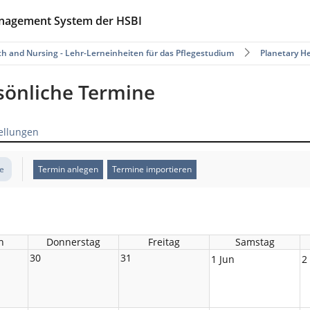
anagement System der HSBI
th and Nursing - Lehr-Lerneinheiten für das Pflegestudium
Planetary H
rsönliche Termine
ellungen
te
Termin anlegen
Termine importieren
h
Donnerstag
Freitag
Samstag
30
31
1 Jun
2