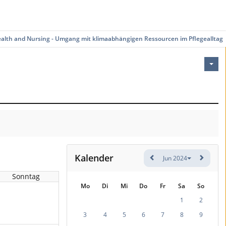
ealth and Nursing - Umgang mit klimaabhängigen Ressourcen im Pflegealltag
Kalender
Jun 2024
Sonntag
Mo
Di
Mi
Do
Fr
Sa
So
1
2
3
4
5
6
7
8
9