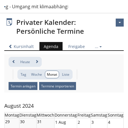
sing - Umgang mit klimaabhängigen Ressourcen im Pflegeal
Privater Kalender:
Persönliche Termine
Kursinhalt
Agenda
Freigabe
...
Heute
Tag
Woche
Monat
Liste
Termin anlegen
Termine importieren
August 2024
Montag
Dienstag
Mittwoch
Donnerstag
Freitag
Samstag
Sonntag
29
30
31
1 Aug
2
3
4