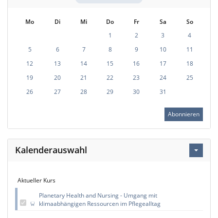
Mo
Di
Mi
Do
Fr
Sa
So
1
2
3
4
5
6
7
8
9
10
11
12
13
14
15
16
17
18
19
20
21
22
23
24
25
26
27
28
29
30
31
Abonnieren
Kalenderauswahl
Aktueller Kurs
Planetary Health and Nursing - Umgang mit
klimaabhängigen Ressourcen im Pflegealltag