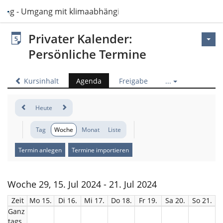
sing - Umgang mit klimaabhängigen Ressourcen im Pflegeal
Privater Kalender:
Persönliche Termine
Kursinhalt
Agenda
Freigabe
...
Heute
Tag
Woche
Monat
Liste
Termin anlegen
Termine importieren
Woche 29, 15. Jul 2024 - 21. Jul 2024
Zeit
Mo 15.
Di 16.
Mi 17.
Do 18.
Fr 19.
Sa 20.
So 21.
Ganz
tags