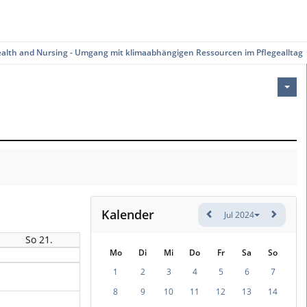
ealth and Nursing - Umgang mit klimaabhängigen Ressourcen im Pflegealltag
Kalender
Jul 2024
So 21.
Mo
Di
Mi
Do
Fr
Sa
So
1
2
3
4
5
6
7
8
9
10
11
12
13
14