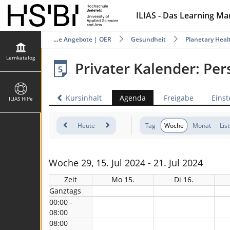
ILIAS - Das Learning M
katalog
Offene Angebote | OER
Gesundheit
Planetary Heal
Lernkatalog
Privater Kalender: Pe
Kursinhalt
Agenda
Freigabe
Einst
ILIAS Hilfe
Heute
Tag
Woche
Monat
Lis
Woche 29, 15. Jul 2024 - 21. Jul 2024
Zeit
Mo 15.
Di 16.
Ganztags
00:00 -
08:00
08:00