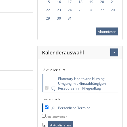
15
16
17
18
19
20
21
22
23
24
25
26
27
28
29
30
31
Abonnieren
Kalenderauswahl
Aktueller Kurs
Planetary Health and Nursing -
Umgang mit klimaabhängigen
Ressourcen im Pflegealltag
Persönlich
Persönliche Termine
Alle auswählen