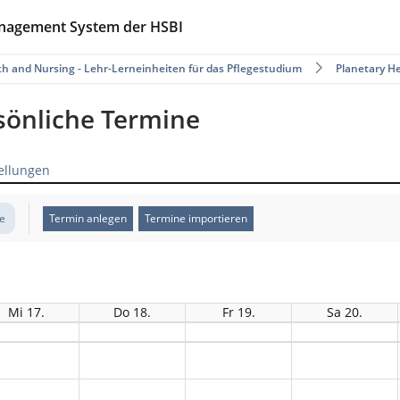
anagement System der HSBI
th and Nursing - Lehr-Lerneinheiten für das Pflegestudium
Planetary H
rsönliche Termine
ellungen
te
Termin anlegen
Termine importieren
Mi 17.
Do 18.
Fr 19.
Sa 20.