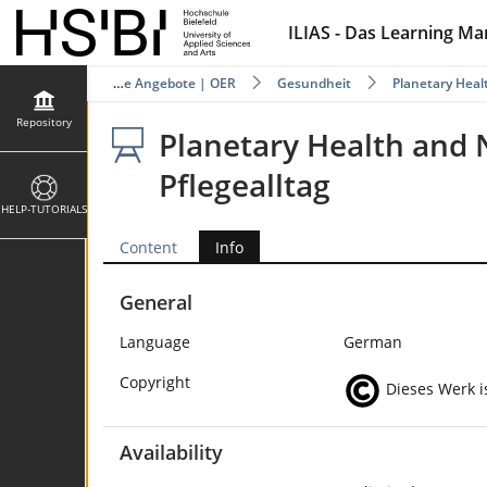
ILIAS - Das Learning M
pository
Offene Angebote | OER
Gesundheit
Planetary Heal
Repository
Planetary Health and
Pflegealltag
HELP-TUTORIALS
Content
Info
General
Language
German
Copyright
Dieses Werk is
Availability