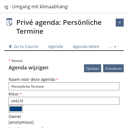
sing - Umgang mit klimaabhängigen Ressourcen im Pflegeal
Privé agenda: Persönliche
Termine
Go to Course
Agenda
Agenda delen
...
*
Vereist
Agenda wijzigen
Naam voor deze agenda
*
Kleur
*
Owner
[anonymous]