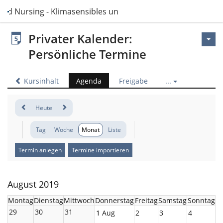
and Nursing - Klimasensibles und nachhaltiges Handeln
Privater Kalender:
Persönliche Termine
Kursinhalt
Agenda
Freigabe
...
Heute
Tag
Woche
Monat
Liste
Termin anlegen
Termine importieren
August 2019
Montag
Dienstag
Mittwoch
Donnerstag
Freitag
Samstag
Sonntag
29
30
31
1 Aug
2
3
4