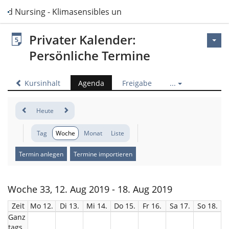
and Nursing - Klimasensibles und nachhaltiges Handeln
Privater Kalender:
Persönliche Termine
Kursinhalt
Agenda
Freigabe
...
Heute
Tag
Woche
Monat
Liste
Termin anlegen
Termine importieren
Woche 33, 12. Aug 2019 - 18. Aug 2019
Zeit
Mo 12.
Di 13.
Mi 14.
Do 15.
Fr 16.
Sa 17.
So 18.
Ganz
tags