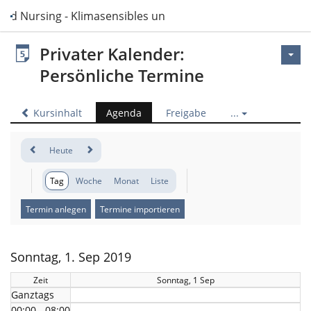
and Nursing - Klimasensibles und nachhaltiges Handeln
Privater Kalender:
Persönliche Termine
Kursinhalt
Agenda
Freigabe
...
Heute
Tag
Woche
Monat
Liste
Termin anlegen
Termine importieren
Sonntag, 1. Sep 2019
Zeit
Sonntag, 1 Sep
Ganztags
00:00 - 08:00