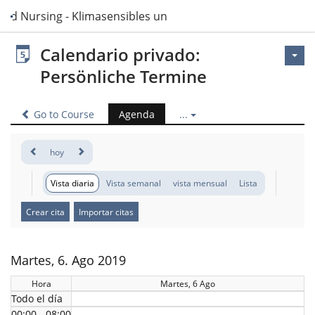
and Nursing - Klimasensibles und nachhaltiges Handeln
Calendario privado:
Persönliche Termine
Go to Course
Agenda
...
hoy
Vista diaria
Vista semanal
vista mensual
Lista
Crear cita
Importar citas
Martes, 6. Ago 2019
Hora
Martes, 6 Ago
Todo el día
00:00 - 08:00