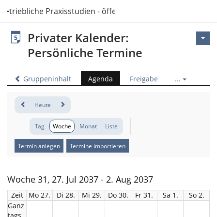
Betriebliche Praxisstudien - öffentlich
Privater Kalender:
Persönliche Termine
Gruppeninhalt
Agenda
Freigabe
...
Heute
Tag
Woche
Monat
Liste
Termin anlegen
Termine importieren
Woche 31, 27. Jul 2037 - 2. Aug 2037
Zeit
Mo 27.
Di 28.
Mi 29.
Do 30.
Fr 31.
Sa 1.
So 2.
Ganz
tags