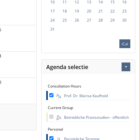
10
11
12
13
14
15
16
17
18
19
20
21
22
23
24
25
26
27
28
29
30
6
31
iCal
3
Agenda selectie
0
Consultation Hours
Prof. Dr. Marisa Kaufhold
Current Group
Betriebliche Praxisstudien - öffentlich
Personal
Persönliche Termine