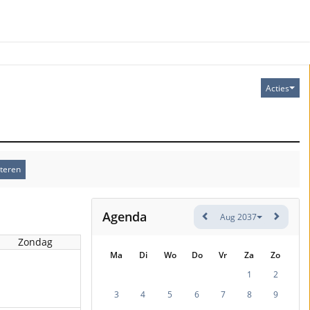
Acties
teren
Agenda
Aug 2037
Zondag
Ma
Di
Wo
Do
Vr
Za
Zo
1
2
3
4
5
6
7
8
9