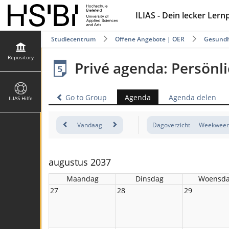
ILIAS - Dein lecker Lern
Studiecentrum
Offene Angebote | OER
Gesundh
Repository
Privé agenda: Persönl
Go to Group
Agenda
Agenda delen
ILIAS Hilfe
Vandaag
Dagoverzicht
Weekweer
augustus 2037
Maandag
Dinsdag
Woensd
27
28
29