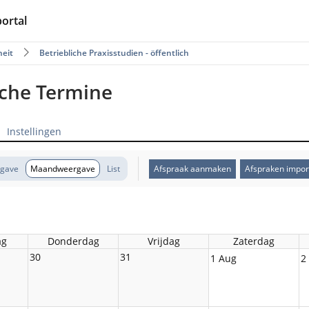
portal
eit
Betriebliche Praxisstudien - öffentlich
iche Termine
Instellingen
gave
Maandweergave
List
Afspraak aanmaken
Afspraken impor
ag
Donderdag
Vrijdag
Zaterdag
30
31
1 Aug
2