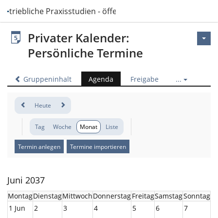
Betriebliche Praxisstudien - öffentlich
Privater Kalender:
Persönliche Termine
Gruppeninhalt
Agenda
Freigabe
...
Heute
Tag
Woche
Monat
Liste
Termin anlegen
Termine importieren
Juni 2037
Montag
Dienstag
Mittwoch
Donnerstag
Freitag
Samstag
Sonntag
1 Jun
2
3
4
5
6
7