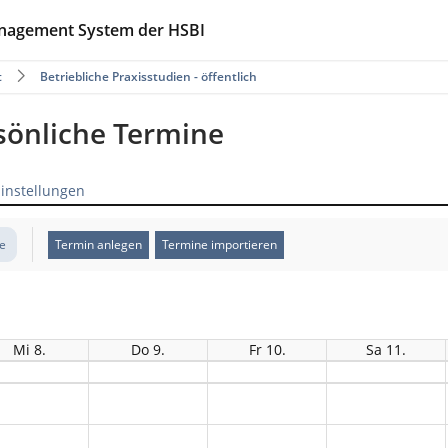
anagement System der HSBI
t
Betriebliche Praxisstudien - öffentlich
rsönliche Termine
Einstellungen
te
Termin anlegen
Termine importieren
Mi 8.
Do 9.
Fr 10.
Sa 11.