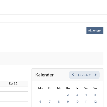
Aktionen
Kalender
Jul 2037
So 12.
Mo
Di
Mi
Do
Fr
Sa
So
1
2
3
4
5
6
7
8
9
10
11
12