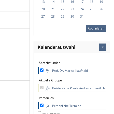
13
14
15
16
17
18
19
20
21
22
23
24
25
26
27
28
29
30
31
Abonnieren
Kalenderauswahl
Sprechstunden
Prof. Dr. Marisa Kaufhold
Aktuelle Gruppe
Betriebliche Praxisstudien - öffentlich
Persönlich
Persönliche Termine
Alle auswählen