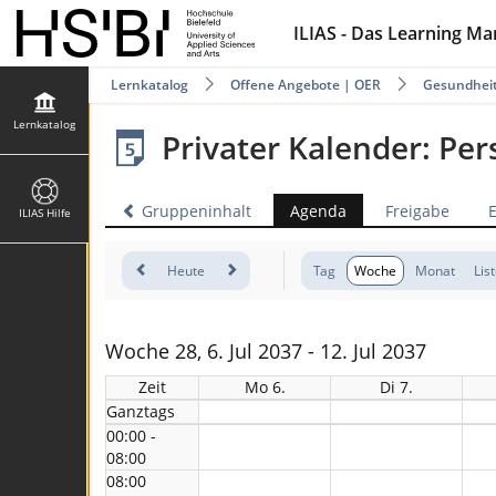
ILIAS - Das Learning M
Lernkatalog
Offene Angebote | OER
Gesundhei
Lernkatalog
Privater Kalender: Pe
Gruppeninhalt
Agenda
Freigabe
ILIAS Hilfe
Heute
Tag
Woche
Monat
Lis
Woche 28, 6. Jul 2037 - 12. Jul 2037
Zeit
Mo 6.
Di 7.
Ganztags
00:00 -
08:00
08:00