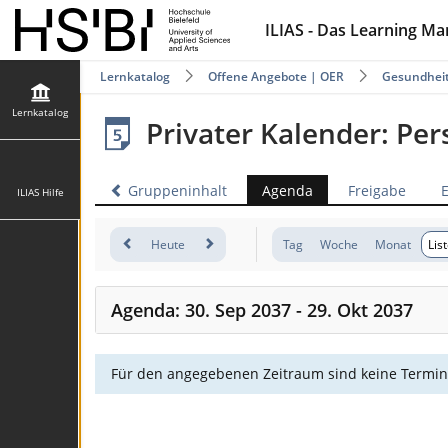
ILIAS - Das Learning M
Lernkatalog
Offene Angebote | OER
Gesundhei
Lernkatalog
Privater Kalender: Pe
Gruppeninhalt
Agenda
Freigabe
ILIAS Hilfe
Heute
Tag
Woche
Monat
Lis
Agenda: 30. Sep 2037 - 29. Okt 2037
Für den angegebenen Zeitraum sind keine Termin