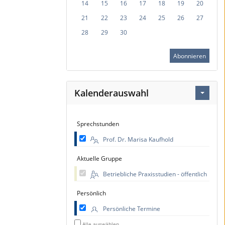
14
15
16
17
18
19
20
21
22
23
24
25
26
27
28
29
30
Abonnieren
Kalenderauswahl
Sprechstunden
Prof. Dr. Marisa Kaufhold
Aktuelle Gruppe
Betriebliche Praxisstudien - öffentlich
Persönlich
Persönliche Termine
Alle auswählen