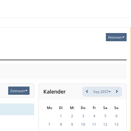
Aktionen
Kalender
Zeitraum
Sep 2037
Mo
Di
Mi
Do
Fr
Sa
So
1
2
3
4
5
6
7
8
9
10
11
12
13