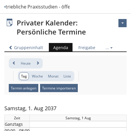
Betriebliche Praxisstudien - öffentlich
Privater Kalender:
Persönliche Termine
Gruppeninhalt
Agenda
Freigabe
...
Heute
Tag
Woche
Monat
Liste
Termin anlegen
Termine importieren
Samstag, 1. Aug 2037
Zeit
Samstag, 1 Aug
Ganztags
00:00 - 08:00