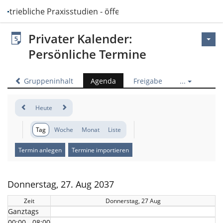
Betriebliche Praxisstudien - öffentlich
Privater Kalender:
Persönliche Termine
Gruppeninhalt
Agenda
Freigabe
...
Heute
Tag
Woche
Monat
Liste
Termin anlegen
Termine importieren
Donnerstag, 27. Aug 2037
Zeit
Donnerstag, 27 Aug
Ganztags
00:00 - 08:00