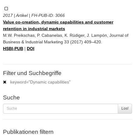
2017 | Artikel | FH-PUB-ID:
3066
Value co-creation, dynamic capabilities and customer
retention in industrial markets
M.W. Preikschas, P. Cabanelas, K. Rüdiger, J. Lampón, Journal of
Business & Industrial Marketing 33 (2017) 409–420.
HSBI-PUB
|
DOI
Filter und Suchbegriffe
keyword="Dynamic capabilities"
Suche
Los!
Publikationen filtern