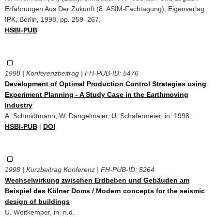
Erfahrungen Aus Der Zukunft (8. ASIM-Fachtagung), Eigenverlag
IPK, Berlin, 1998, pp. 259–267.
HSBI-PUB
1998 | Konferenzbeitrag | FH-PUB-ID:
5476
Development of Optimal Production Control Strategies using
Experiment Planning - A Study Case in the Earthmoving
Industry
A. Schmidtmann, W. Dangelmaier, U. Schäfermeier, in: 1998.
HSBI-PUB
|
DOI
1998 | Kurzbeitrag Konferenz | FH-PUB-ID:
5264
Wechselwirkung zwischen Erdbeben und Gebäuden am
Beispiel des Kölner Doms / Modern concepts for the seismic
design of buildings
U. Weitkemper, in: n.d.