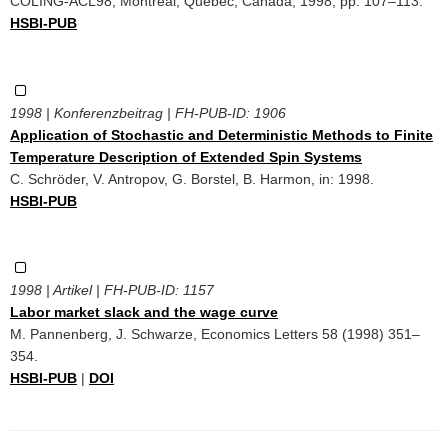
COLING-ACL98, Montreal, Quebec, Canada, 1998, pp. 107–113.
HSBI-PUB
1998 | Konferenzbeitrag | FH-PUB-ID:
1906
Application of Stochastic and Deterministic Methods to Finite
Temperature Description of Extended Spin Systems
C. Schröder, V. Antropov, G. Borstel, B. Harmon, in: 1998.
HSBI-PUB
1998 | Artikel | FH-PUB-ID:
1157
Labor market slack and the wage curve
M. Pannenberg, J. Schwarze, Economics Letters 58 (1998) 351–
354.
HSBI-PUB
|
DOI