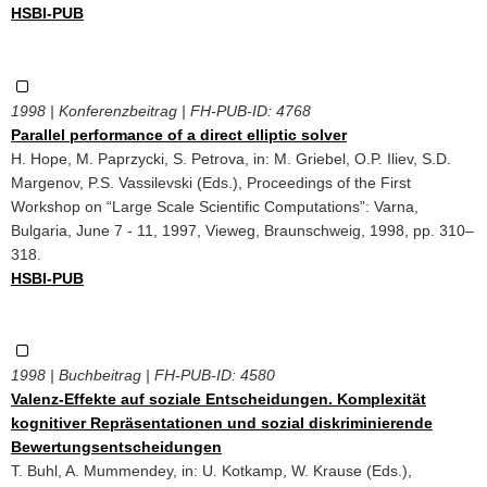
HSBI-PUB
1998 | Konferenzbeitrag | FH-PUB-ID:
4768
Parallel performance of a direct elliptic solver
H. Hope, M. Paprzycki, S. Petrova, in: M. Griebel, O.P. Iliev, S.D.
Margenov, P.S. Vassilevski (Eds.), Proceedings of the First
Workshop on “Large Scale Scientific Computations”: Varna,
Bulgaria, June 7 - 11, 1997, Vieweg, Braunschweig, 1998, pp. 310–
318.
HSBI-PUB
1998 | Buchbeitrag | FH-PUB-ID:
4580
Valenz-Effekte auf soziale Entscheidungen. Komplexität
kognitiver Repräsentationen und sozial diskriminierende
Bewertungsentscheidungen
T. Buhl, A. Mummendey, in: U. Kotkamp, W. Krause (Eds.),