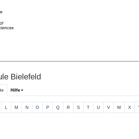
le Bielefeld
te
Hilfe
L
M
N
O
P
Q
R
S
T
U
V
W
X