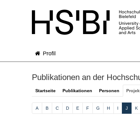
Profil
Publikationen an der Hochschu
Startseite
Publikationen
Personen
Projek
A
B
C
D
E
F
G
H
I
J
K