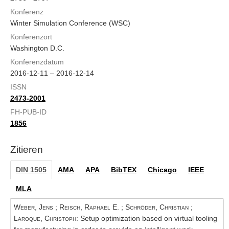
Konferenz
Winter Simulation Conference (WSC)
Konferenzort
Washington D.C.
Konferenzdatum
2016-12-11 – 2016-12-14
ISSN
2473-2001
FH-PUB-ID
1856
Zitieren
DIN 1505
AMA
APA
BibTEX
Chicago
IEEE
MLA
Weber, Jens
;
Reisch, Raphael E.
;
Schröder, Christian
;
Laroque, Christoph
: Setup optimization based on virtual tooling