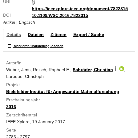
URL
https://ieeexplore.ieee.org/document/7822315
DOI
10.1109/WSC.2016.7822315
Artikel
|
Englisch
Details
Dateien
Zitieren
Export / Suche
Markieren/ Markierung löschen
Autor*in
Weber, Jens; Reisch, Raphael E.;
Schröder, Christian
;
Laroque, Christoph
Projekt
Bielefelder Institut für Angewandte Materialforschung
Erscheinungsjahr
2016
Zeitschriftentitel
IEEE Xplore, 19 January 2017
Seite
2786 - 2797