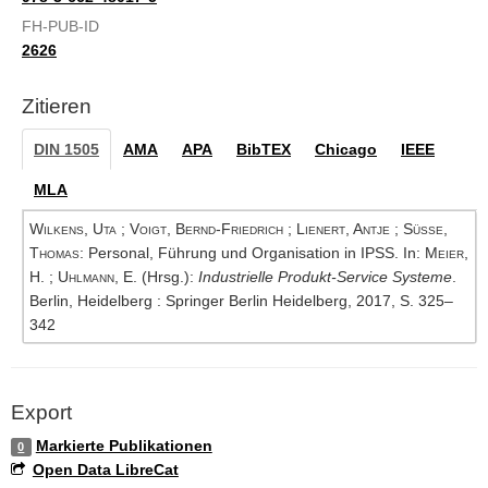
FH-PUB-ID
2626
Zitieren
DIN 1505
AMA
APA
BibTEX
Chicago
IEEE
MLA
Wilkens, Uta
;
Voigt, Bernd-Friedrich
;
Lienert, Antje
;
Süße,
Thomas
: Personal, Führung und Organisation in IPSS. In:
Meier,
H.
;
Uhlmann, E.
(Hrsg.):
Industrielle Produkt-Service Systeme
.
Berlin, Heidelberg : Springer Berlin Heidelberg, 2017, S. 325–
342
Export
Markierte Publikationen
0
Open Data LibreCat