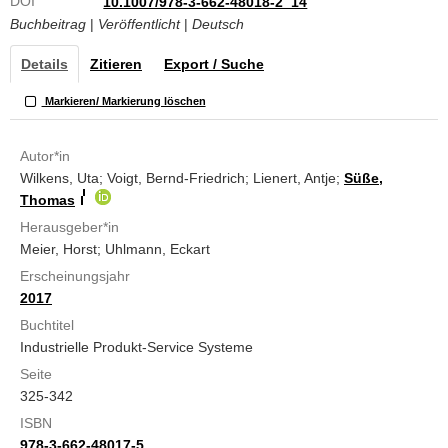
DOI
10.1007/978-3-662-48018-2_14
Buchbeitrag
|
Veröffentlicht
|
Deutsch
Details
Zitieren
Export / Suche
Markieren/ Markierung löschen
Autor*in
Wilkens, Uta; Voigt, Bernd-Friedrich; Lienert, Antje;
Süße,
Thomas
Herausgeber*in
Meier, Horst; Uhlmann, Eckart
Erscheinungsjahr
2017
Buchtitel
Industrielle Produkt-Service Systeme
Seite
325-342
ISBN
978-3-662-48017-5