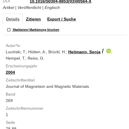
DOI
10.1016/S0304-8853(03)00564-X
Artikel
|
Veröffentlicht
|
Englisch
Details
Zitieren
Export / Suche
Markieren/ Markierung löschen
Autor*in
Luciński, T.; Hütten, A.; Brückl, H.;
Heitmann, Sonja
;
Hempel, T.; Reiss, G.
Erscheinungsjahr
2004
Zeitschriftentitel
Journal of Magnetism and Magnetic Materials
Band
269
Zeitschriftennummer
1
Seite
78-88