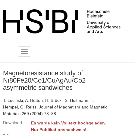
Toggle
PUBLIKATIONSSERVER
navigation
Magnetoresistance study of
Ni80Fe20/Co1/CuAgAu/Co2
asymmetric sandwiches
T. Luciński, A. Hütten, H. Brückl, S. Heitmann, T.
Hempel, G. Reiss, Journal of Magnetism and Magnetic
Materials 269 (2004) 78–88.
Download
Es wurde kein Volltext hochgeladen.
Nur Publikationsnachweis!