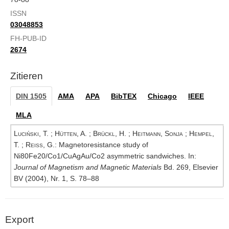
ISSN
03048853
FH-PUB-ID
2674
Zitieren
DIN 1505
AMA
APA
BibTEX
Chicago
IEEE
MLA
Luciński, T.
;
Hütten, A.
;
Brückl, H.
;
Heitmann, Sonja
;
Hempel,
T.
;
Reiss, G.
: Magnetoresistance study of
Ni80Fe20/Co1/CuAgAu/Co2 asymmetric sandwiches. In:
Journal of Magnetism and Magnetic Materials
Bd. 269, Elsevier
BV (2004), Nr. 1, S. 78–88
Export