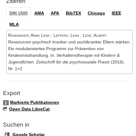
Zitieren
DIN 1505
AMA
APA
BibTEX
Chicago
IEEE
MLA
Rademaker, Anna Lena
;
Leffers, Lena
;
Lenz, Albert
:
Ressourcen psychisch kranker und suchtkranker Eltern stärken.
Ein modularisiertes Programm zur Prävention von
Kindesmisshandlung. In:
Verhaltenstherapie mit Kindern &
Jugendlichen. Zeitschrift für die psychosoziale Praxis
(2016),
Nr. 1+2
Export
Markierte Publikationen
0
Open Data LibreCat
Suchen in
Google Scholar