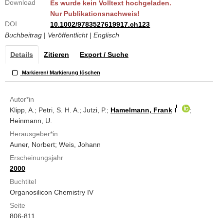
Download
Es wurde kein Volltext hochgeladen.
Nur Publikationsnachweis!
DOI
10.1002/9783527619917.ch123
Buchbeitrag
|
Veröffentlicht
|
Englisch
Details
Zitieren
Export / Suche
Markieren/ Markierung löschen
Autor*in
Klipp, A.; Petri, S. H. A.; Jutzi, P.;
Hamelmann, Frank
;
Heinmann, U.
Herausgeber*in
Auner, Norbert; Weis, Johann
Erscheinungsjahr
2000
Buchtitel
Organosilicon Chemistry IV
Seite
806-811