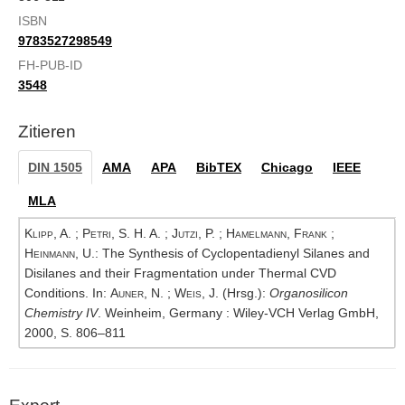
ISBN
9783527298549
FH-PUB-ID
3548
Zitieren
DIN 1505
AMA
APA
BibTEX
Chicago
IEEE
MLA
Klipp, A.
;
Petri, S. H. A.
;
Jutzi, P.
;
Hamelmann, Frank
;
Heinmann, U.
: The Synthesis of Cyclopentadienyl Silanes and
Disilanes and their Fragmentation under Thermal CVD
Conditions. In:
Auner, N.
;
Weis, J.
(Hrsg.):
Organosilicon
Chemistry IV
. Weinheim, Germany : Wiley-VCH Verlag GmbH,
2000, S. 806–811