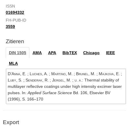
ISSN
01694332
FH-PUB-ID
3559
Zitieren
DIN 1505
AMA
APA
BibTEX
Chicago
IEEE
MLA
D’Anna, E.
;
Luches, A.
;
Martino, M.
;
Brunel, M.
;
Majkova, E.
;
Luby, S.
;
Senderak, R.
;
Jergel, M.
; u. a.
: Thermal stability of
multilayer reflective coatings under high intensity excimer laser
pulses. In:
Applied Surface Science
Bd. 106, Elsevier BV
(1996), S. 166–170
Export