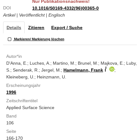
Nur Publikationsnachweis!
DOI
10.1016/S0169-4332(96)00365-0
Artikel
|
Veröffentlicht
|
Englisch
Details
Zitieren
Export / Suche
Markieren/ Markierung löschen
Autor*in
D'Anna, E.; Luches, A.; Martino, M.; Brunel, M.; Majkova, E.; Luby,
S.; Senderak, R.; Jergel, M.;
Hamelmann, Frank
;
Kleineberg, U.; Heinzmann, U.
Erscheinungsjahr
1996
Zeitschriftentitel
Applied Surface Science
Band
106
Seite
166-170