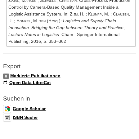
Zajac, Markus
;
Schwede, Christian
: Cross-Process Production
Control by Camera-Based Quality Management Inside a
Logistic Assistance System. In:
Zijm, H.
;
Klumpp, M.
;
Clausen,
U.
;
Hompel, M. ten
(Hrsg.):
Logistics and Supply Chain
Innovation. Bridging the Gap between Theory and Practice
,
Lecture Notes in Logistics
. Cham : Springer International
Publishing, 2016, S. 353–362
Export
Markierte Publikationen
0
Open Data LibreCat
Suchen in
Google Scholar
ISBN Suche