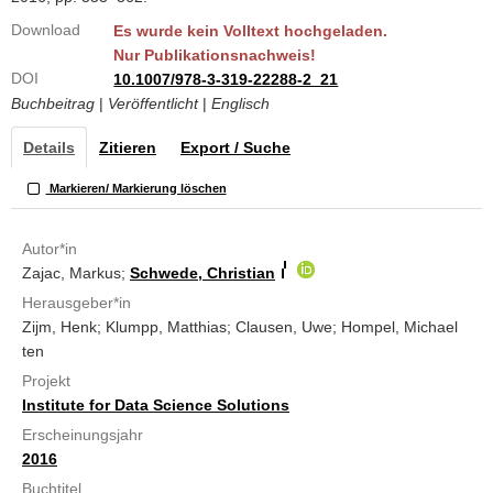
Download
Es wurde kein Volltext hochgeladen.
Nur Publikationsnachweis!
DOI
10.1007/978-3-319-22288-2_21
Buchbeitrag
|
Veröffentlicht
|
Englisch
Details
Zitieren
Export / Suche
Markieren/ Markierung löschen
Autor*in
Zajac, Markus;
Schwede, Christian
Herausgeber*in
Zijm, Henk; Klumpp, Matthias; Clausen, Uwe; Hompel, Michael
ten
Projekt
Institute for Data Science Solutions
Erscheinungsjahr
2016
Buchtitel