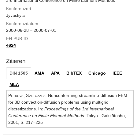
3rd International Conference on Finite Element Methods
Konferenzort
Jyväskylä
Konferenzdatum
2000-06-28 – 2000-07-01
FH-PUB-ID
4624
Zitieren
DIN 1505
AMA
APA
BibTEX
Chicago
IEEE
MLA
Petrova, Svetozara
: Nonconforming streamline-diffusion FEM
for 3D convection-diffusion problems using multigrid
discretizations. In:
Proceedings of the 3rd International
Conference on Finite Element Methods
. Tokyo : Gakkōtosho,
2001, S. 217–225