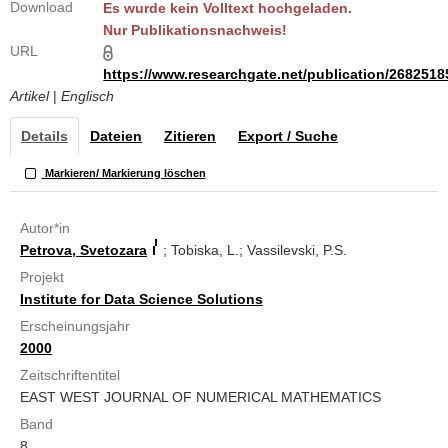
Download
Es wurde kein Volltext hochgeladen.
Nur Publikationsnachweis!
URL
https://www.researchgate.net/publication/268251
Artikel
|
Englisch
Details
Dateien
Zitieren
Export / Suche
Markieren/ Markierung löschen
Autor*in
Petrova, Svetozara
; Tobiska, L.; Vassilevski, P.S.
Projekt
Institute for Data Science Solutions
Erscheinungsjahr
2000
Zeitschriftentitel
EAST WEST JOURNAL OF NUMERICAL MATHEMATICS
Band
8