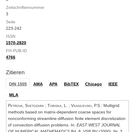
Zeitschriftennummer
3
Seite
223-242
ISSN
1570-2820
FH-PUB-ID
4766
Zitieren
DIN 1505
AMA
APA
BibTEX
Chicago
IEEE
MLA
Petrova, Svetozara
;
Tobiska, L.
;
Vassilevski, P.S.
: Multigrid
methods based on matrix-dependent coarse spaces for
nonconforming streamline-diffusion finite element discretization
of convection-diffusion problems. In:
EAST WEST JOURNAL
OF NUMERICAL MATHEMATICS
Bd. 8, VSP BV (2000), Nr. 3,