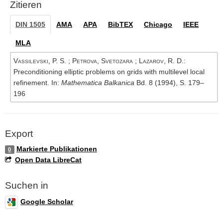
Zitieren
DIN 1505
AMA
APA
BibTEX
Chicago
IEEE
MLA
Vassilevski, P. S.
;
Petrova, Svetozara
;
Lazarov, R. D.
:
Preconditioning elliptic problems on grids with multilevel local
refinement. In:
Mathematica Balkanica
Bd. 8 (1994), S. 179–
196
Export
Markierte Publikationen
0
Open Data LibreCat
Suchen in
Google Scholar