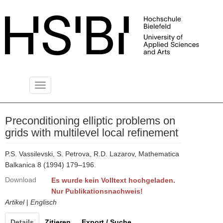
Toggle
PUBLIKATIONSSERVER
navigation
Preconditioning elliptic problems on
grids with multilevel local refinement
P.S. Vassilevski, S. Petrova, R.D. Lazarov, Mathematica
Balkanica 8 (1994) 179–196.
Download
Es wurde kein Volltext hochgeladen.
Nur Publikationsnachweis!
Artikel
|
Englisch
Details
Zitieren
Export / Suche