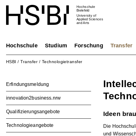
Hochschule
Bielefeld
University of
Applied Sciences
and Arts
Hochschule
Studium
Forschung
Transfer
HSBI
Transfer
Technologietransfer
/
/
Intelle
Erfindungsmeldung
Techno
innovation2business.nrw
Qualifizierungsangebote
Ideen bra
Technologieangebote
Die Hochschule
und Wissenscha