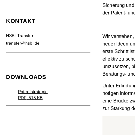
Sicherung und 
der
Patent- un
KONTAKT
HSBI Transfer
Wir verstehen,
transfer@hsbi.de
neuer Ideen un
erste Schritt i
effektiv zu sch
umzusetzen, b
Beratungs- un
DOWNLOADS
Unter
Erfindu
Patentstrategie
nötigen Informa
PDF, 515 KB
eine Brücke zw
zur Stärkung d