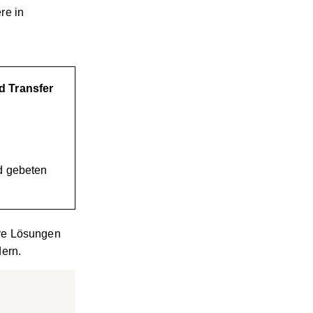
re in
d Transfer
d gebeten
ive Lösungen
dern.