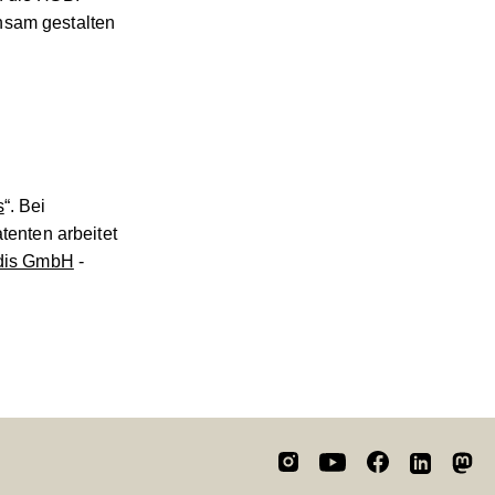
nsam gestalten
s
“. Bei
enten arbeitet
is GmbH
-