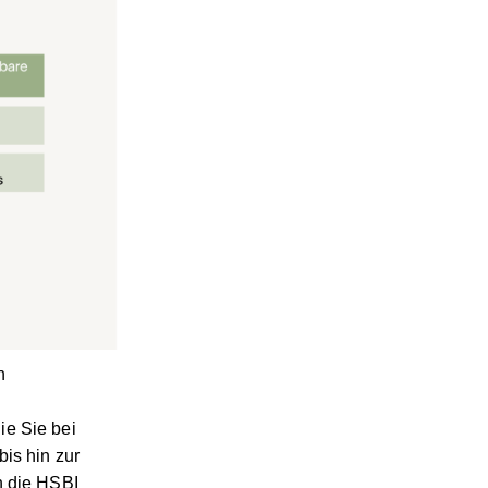
n
ie Sie bei
is hin zur
n die HSBI