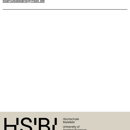
startupaward@hsbi.de