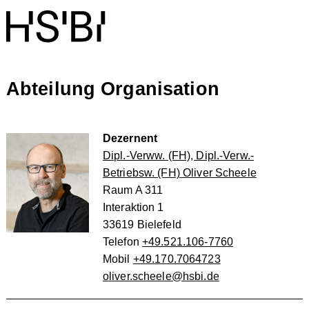
Abteilung Organisation
Dezernent
Dipl.-Verww. (FH), Dipl.-Verw.-
Betriebsw. (FH) Oliver Scheele
Raum A 311
Interaktion 1
33619 Bielefeld
Telefon
+49.521.106-7760
Mobil
+49.170.7064723
oliver.scheele@hsbi.de