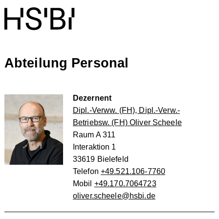
Abteilung Personal
Dezernent
Dipl.-Verww. (FH), Dipl.-Verw.-
Betriebsw. (FH) Oliver Scheele
Raum A 311
Interaktion 1
33619 Bielefeld
Telefon
+49.521.106-7760
Mobil
+49.170.7064723
oliver.scheele@hsbi.de