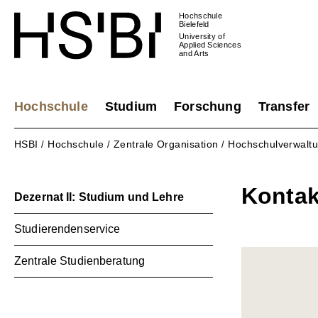
Hochschule
Bielefeld
University of
Applied Sciences
and Arts
Hochschule
Studium
Forschung
Transfer
HSBI
Hochschule
Zentrale Organisation
Hochschulverwalt
/
/
/
Kontak
Dezernat II: Studium und Lehre
Studierendenservice
Zentrale Studienberatung