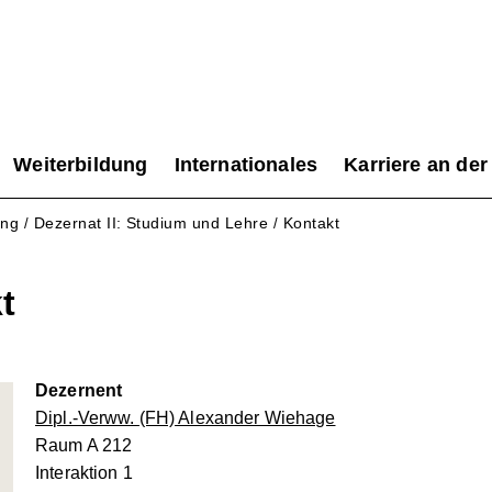
Weiterbildung
Internationales
Karriere an der
ung
Dezernat II: Studium und Lehre
Kontakt
/
/
t
Dezernent
Dipl.-Verww. (FH) Alexander Wiehage
Raum A 212
Interaktion 1