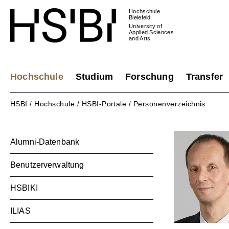
Hochschule
Bielefeld
University of
Applied Sciences
and Arts
Hochschule
Studium
Forschung
Transfer
HSBI
Hochschule
HSBI-Portale
Personenverzeichnis
/
/
/
Alumni-Datenbank
Benutzerverwaltung
HSBIKI
ILIAS