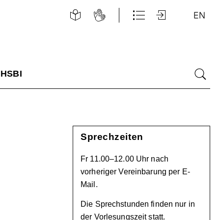
Leichte
Gebärdensprache
Schnellzugriff
Login
E
Sprache
 HSBI
Suche
Sprechzeiten
Fr 11.00–12.00 Uhr nach
vorheriger Vereinbarung per E-
Mail.
Die Sprechstunden finden nur in
der Vorlesungszeit statt.