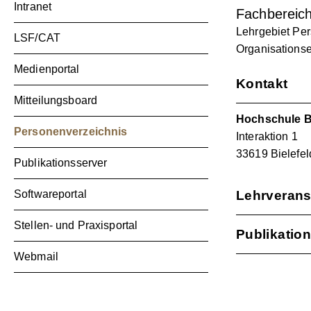
Intranet
Fachbereich
Lehrgebiet Per
LSF/CAT
Organisations
Medienportal
Kontakt
Mitteilungsboard
Hochschule Bi
Personenverzeichnis
Interaktion 1
33619 Bielefel
Publikationsserver
Softwareportal
Lehrverans
Stellen- und Praxisportal
Publikatio
Webmail