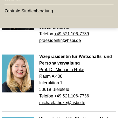
Prof. Dr. rer. medic. Ingeborg Schramm-
Wölk
Zentrale Studienberatung
Raum A 411
Interaktion 1
33619 Bielefeld
Telefon
+49.521.106-7739
praesidentin@hsbi.de
Vizepräsidentin für Wirtschafts- und
Personalverwaltung
Prof. Dr. Michaela Hoke
Raum A 408
Interaktion 1
33619 Bielefeld
Telefon
+49.521.106-7736
michaela.hoke@hsbi.de