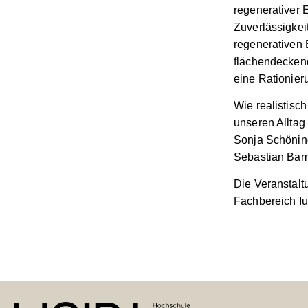
regenerativer 
Zuverlässigkei
regenerativen 
flächendeckend
eine Rationier
Wie realistisc
unseren Alltag
Sonja Schöning
Sebastian Bam
Die Veranstalt
Fachbereich Iu