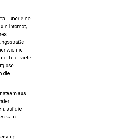
fall über eine
ein Internet,
hes
gungsstraße
ner wie nie
doch für viele
rglose
n die
ionsteam aus
nder
n, auf die
merksam
peisung