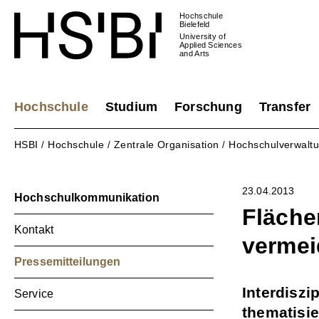
Hochschule
Bielefeld
University of
Applied Sciences
and Arts
Hochschule
Studium
Forschung
Transfer
HSBI
Hochschule
Zentrale Organisation
Hochschulverwalt
/
/
/
23.04.2013
Hochschulkommunikation
Fläche
Kontakt
verme
Pressemitteilungen
Interdiszi
Service
thematisie