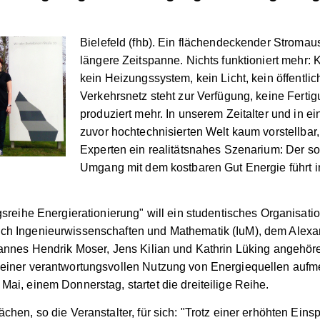
Bielefeld (fhb). Ein flächendeckender Stromaus
längere Zeitspanne. Nichts funktioniert mehr: K
kein Heizungssystem, kein Licht, kein öffentlic
Verkehrsnetz steht zur Verfügung, keine Ferti
produziert mehr. In unserem Zeitalter und in ei
zuvor hochtechnisierten Welt kaum vorstellbar, 
Experten ein realitätsnahes Szenarium: Der so
Umgang mit dem kostbaren Gut Energie führt i
agsreihe Energierationierung" will ein studentisches Organisat
ch Ingenieurwissenschaften und Mathematik (IuM), dem Alexa
hannes Hendrik Moser, Jens Kilian und Kathrin Lüking angehöre
 einer verantwortungsvollen Nutzung von Energiequellen auf
Mai, einem Donnerstag, startet die dreiteilige Reihe.
chen, so die Veranstalter, für sich: "Trotz einer erhöhten Eins