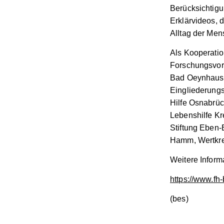
Berücksichtigun
Erklärvideos, 
Alltag der Men
Als Kooperatio
Forschungsvorh
Bad Oeynhause
Eingliederungs
Hilfe Osnabrü
Lebenshilfe Kre
Stiftung Eben-
Hamm, Wertkre
Weitere Inform
https://www.fh
(bes)