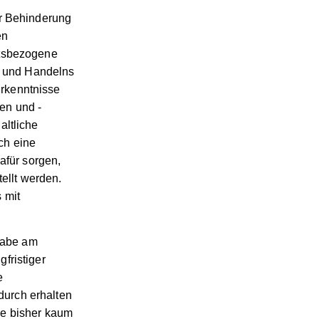
r Behinderung
en
itsbezogene
 und Handelns
rkenntnisse
en und -
altliche
ch eine
afür sorgen,
tellt werden.
 mit
habe am
fristiger
e
durch erhalten
ie bisher kaum