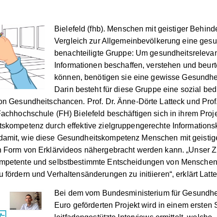
Bielefeld (fhb). Menschen mit geistiger Behind
Vergleich zur Allgemeinbevölkerung eine gesu
benachteiligte Gruppe: Um gesundheitsreleva
Informationen beschaffen, verstehen und beurt
können, benötigen sie eine gewisse Gesundh
Darin besteht für diese Gruppe eine sozial bed
on Gesundheitschancen. Prof. Dr. Änne-Dörte Latteck und Prof.
Fachhochschule (FH) Bielefeld beschäftigen sich in ihrem Proj
skompetenz durch effektive zielgruppengerechte Informations
amit, wie diese Gesundheitskompetenz Menschen mit geistig
 Form von Erklärvideos nähergebracht werden kann. „Unser Zie
mpetente und selbstbestimmte Entscheidungen von Menschen m
 fördern und Verhaltensänderungen zu initiieren“, erklärt Latte
Bei dem vom Bundesministerium für Gesundhei
Euro geförderten Projekt wird in einem ersten S