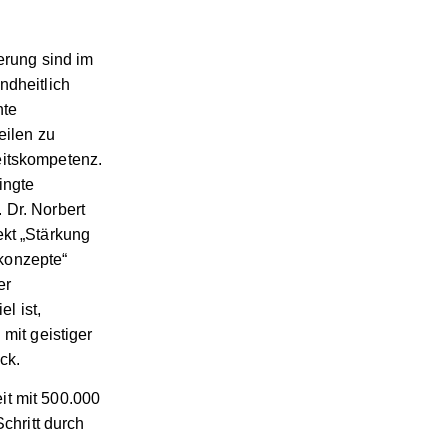
erung sind im
ndheitlich
nte
eilen zu
eitskompetenz.
ingte
 Dr. Norbert
ekt „Stärkung
konzepte“
er
l ist,
it geistiger
ck.
t mit 500.000
chritt durch