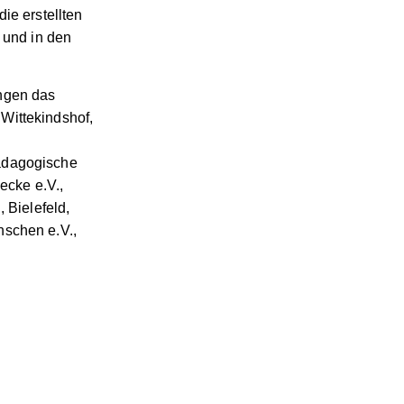
ie erstellten
 und in den
ungen das
Wittekindshof,
pädagogische
ecke e.V.,
 Bielefeld,
nschen e.V.,