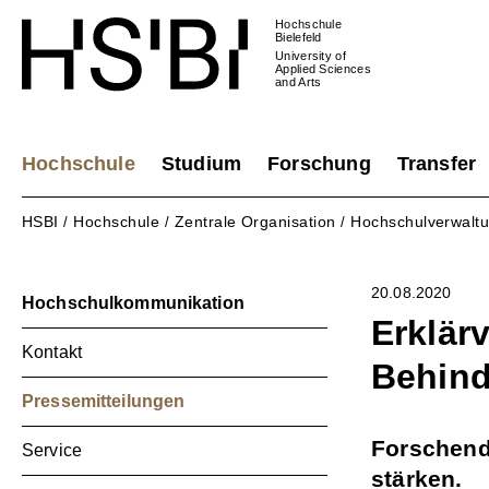
Hochschule
Bielefeld
University of
Applied Sciences
and Arts
Hochschule
Studium
Forschung
Transfer
HSBI
Hochschule
Zentrale Organisation
Hochschulverwalt
/
/
/
20.08.2020
Hochschulkommunikation
Erklär
Kontakt
Behin
Pressemitteilungen
Forschend
Service
stärken.