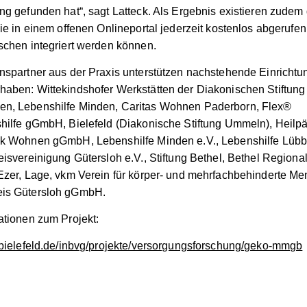
g gefunden hat“, sagt Latteck. Als Ergebnis existieren zudem d
die in einem offenen Onlineportal jederzeit kostenlos abgerufen
schen integriert werden können.
nspartner aus der Praxis unterstützen nachstehende Einricht
aben: Wittekindshofer Werkstätten der Diakonischen Stiftung 
n, Lebenshilfe Minden, Caritas Wohnen Paderborn, Flex®
hilfe gGmbH, Bielefeld (Diakonische Stiftung Ummeln), Heil
ck Wohnen gGmbH, Lebenshilfe Minden e.V., Lebenshilfe Lübb
isvereinigung Gütersloh e.V., Stiftung Bethel, Bethel Regional,
Ezer, Lage, vkm Verein für körper- und mehrfachbehinderte Me
is Gütersloh gGmbH.
ationen zum Projekt:
-bielefeld.de/inbvg/projekte/versorgungsforschung/geko-mmgb