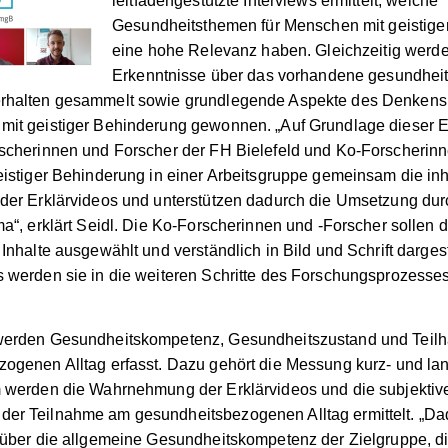
leitfadengestützte Interviews ermittelt, welche
Gesundheitsthemen für Menschen mit geistige
eine hohe Relevanz haben. Gleichzeitig werd
Erkenntnisse über das vorhandene gesundhe
rhalten gesammelt sowie grundlegende Aspekte des Denkens
mit geistiger Behinderung gewonnen. „Auf Grundlage dieser E
scherinnen und Forscher der FH Bielefeld und Ko-Forscherinn
eistiger Behinderung in einer Arbeitsgruppe gemeinsam die inh
der Erklärvideos und unterstützen dadurch die Umsetzung dur
ma“, erklärt Seidl. Die Ko-Forscherinnen und -Forscher sollen d
Inhalte ausgewählt und verständlich in Bild und Schrift darges
 werden sie in die weiteren Schritte des Forschungsprozesses
werden Gesundheitskompetenz, Gesundheitszustand und Teil
ogenen Alltag erfasst. Dazu gehört die Messung kurz- und lang
 werden die Wahrnehmung der Erklärvideos und die subjektiv
er Teilnahme am gesundheitsbezogenen Alltag ermittelt. „Da
 über die allgemeine Gesundheitskompetenz der Zielgruppe, d