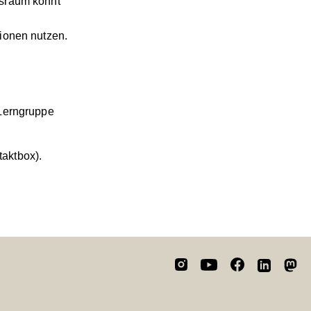
tsraum könnt
ionen nutzen.
 Lerngruppe
aktbox).