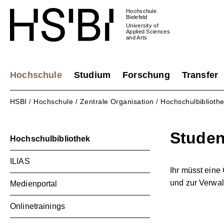
Hochschule
Bielefeld
University of
Applied Sciences
and Arts
Hochschule
Studium
Forschung
Transfer
HSBI
Hochschule
Zentrale Organisation
Hochschulbiblioth
/
/
/
Studen
Hochschulbibliothek
ILIAS
Ihr müsst eine
und zur Verwa
Medienportal
Onlinetrainings