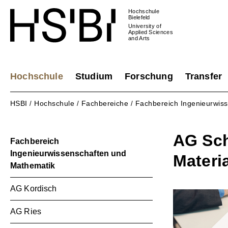
Hochschule
Bielefeld
University of
Applied Sciences
and Arts
Hochschule
Studium
Forschung
Transfer
HSBI
Hochschule
Fachbereiche
Fachbereich Ingenieurwis
/
/
/
AG Sch
Fachbereich
Ingenieurwissenschaften und
Materi
Mathematik
AG Kordisch
AG Ries