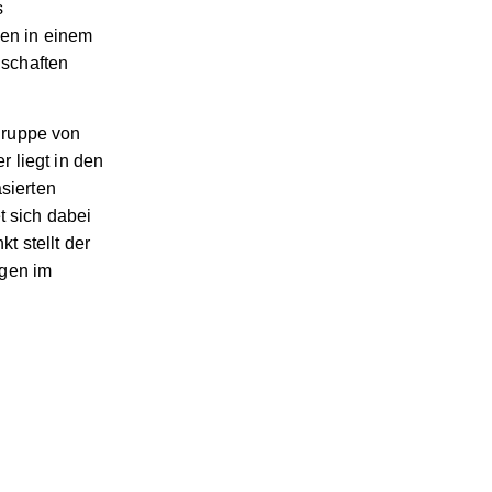
s
en in einem
nschaften
gruppe von
r liegt in den
sierten
t sich dabei
t stellt der
ngen im