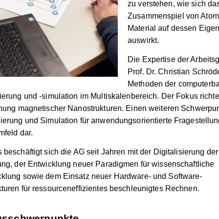
zu verstehen, wie sich da
Zusammenspiel von Atom
Material auf dessen Eige
auswirkt.
Die Expertise der Arbeits
Prof. Dr. Christian Schröde
Methoden der computerba
ierung und -simulation im Multiskalenbereich. Der Fokus richte
chung magnetischer Nanostrukturen. Einen weiteren Schwerpunk
ierung und Simulation für anwendungsorientierte Fragestellu
mfeld dar.
beschäftigt sich die AG seit Jahren mit der Digitalisierung der
ung, der Entwicklung neuer Paradigmen für wissenschaftliche
cklung sowie dem Einsatz neuer Hardware- und Software-
turen für ressourceneffizientes beschleunigtes Rechnen.
gsschwerpunkte