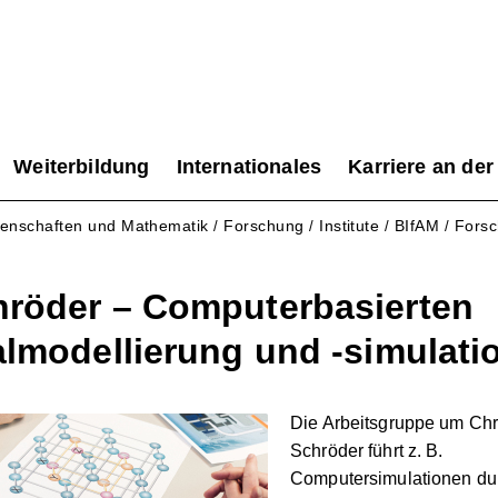
Weiterbildung
Internationales
Karriere an der
senschaften und Mathematik
Forschung
Institute
BIfAM
Fors
/
/
/
/
röder – Computerbasierten
almodellierung und -simulati
Die Arbeitsgruppe um Chr
Schröder führt z. B.
Computersimulationen du