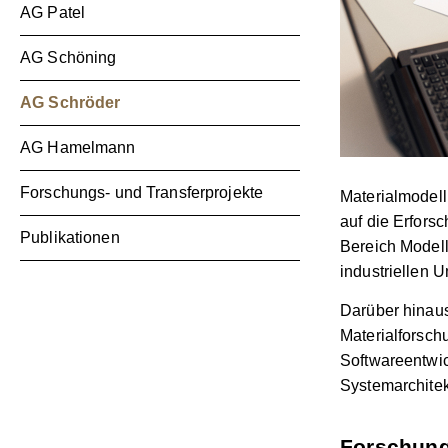
AG Patel
AG Schöning
AG Schröder
AG Hamelmann
Forschungs- und Transferprojekte
Materialmodell
auf die Erfors
Publikationen
Bereich Modell
industriellen U
Darüber hinaus 
Materialforsch
Softwareentwi
Systemarchitek
Forschun