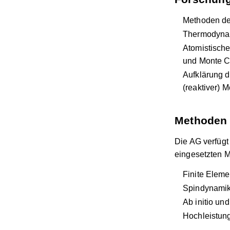
Methoden der
Thermodynam
Atomistische
und Monte C
Aufklärung d
(reaktiver) 
Methoden 
Die AG verfügt
eingesetzten 
Finite Elem
Spindynamik
Ab initio u
Hochleistun