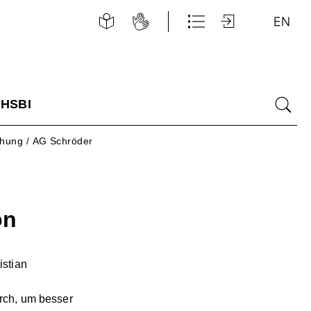
Leichte
Gebärdensprache
Schnellzugriff
Login
E
Sprache
 HSBI
Suche
chung
AG Schröder
/
on
istian
rch, um besser