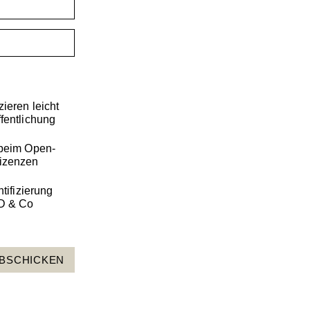
ieren leicht
fentlichung
 beim Open-
Lizenzen
tifizierung
ID & Co