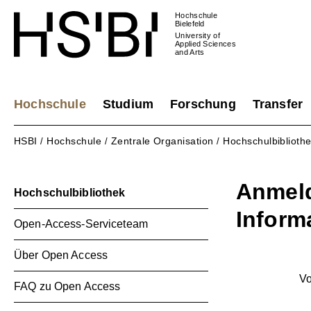
Hochschule
Bielefeld
University of
Applied Sciences
and Arts
Hochschule
Studium
Forschung
Transfer
HSBI
Hochschule
Zentrale Organisation
Hochschulbiblioth
/
/
/
Anmel
Hochschulbibliothek
Inform
Open-Access-Serviceteam
Über Open Access
V
FAQ zu Open Access